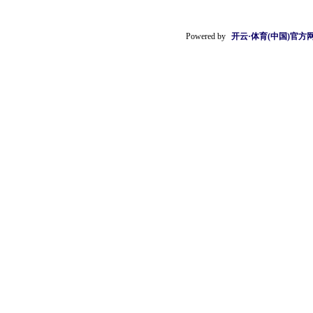
Powered by
开云·体育(中国)官方