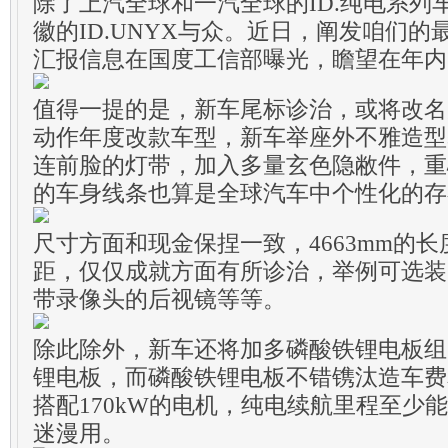
除了上汽全球和一汽全球的ID.纯电系列
徽的ID.UNYX与众。近日，阐发咱们
汇报信息在国度工信部曝光，瞻望在年内
值得一提的是，新车尾标诊治，或将改名为
动作年度改款车型，新车举座外不雅造型
连前脸的灯带，加入多量玄色隐敝件，重
的车身线条也算是全球汽车中个性化的存
尺寸方面和现金保捏一致，4663mm的长度
距，仅仅成就方面有所诊治，举例可选装
带录像头的后视镜等等。
除此除外，新车还将加多磷酸铁锂电板组
锂电板，而磷酸铁锂电板不错镌汰造车费
搭配170kW的电机，纯电续航里程至少能
迷漫用。