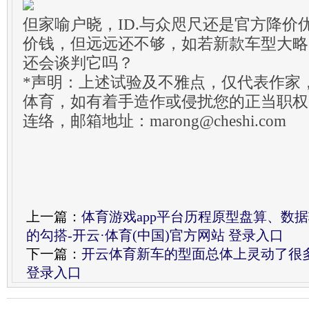
但家喻户晓，ID.与众咫尺还是官方降价优
价钱，但远远还不够，如若新款车型大略
还会谈判它吗？
*声明：上述试验及不雅点，仅代表作家
体育，如有着手造作或侵扰您的正当职权
连络，邮箱地址：marong@cheshi.com
上一篇：
体育游戏app平台历程原型盘算、数
的勾搭-开云·体育(中国)官方网站 登录入口
下一篇：
开云体育新车的型面总体上灵动了很多-
登录入口