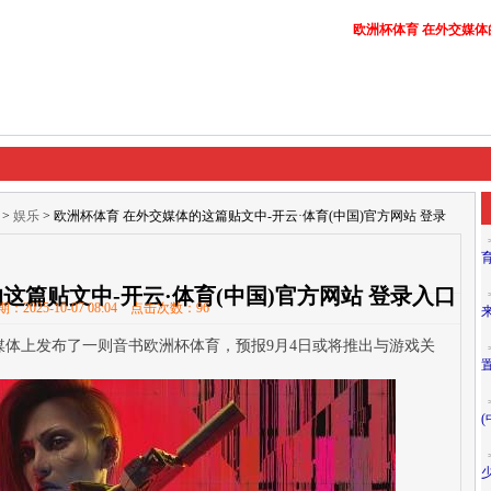
欧洲杯体育 在外交媒体
>
娱乐
> 欧洲杯体育 在外交媒体的这篇贴文中-开云·体育(中国)官方网站 登录
这篇贴文中-开云·体育(中国)官方网站 登录入口
：2025-10-07 08:04 点击次数：96
交媒体上发布了一则音书欧洲杯体育，预报9月4日或将推出与游戏关
置
少