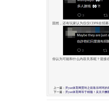
固然，还有玩家认为仅仅CDPR在招
你认为可能和什么内容关系呢？迎接
上一篇：
开yun体育网贾玲之前靠乐呵呵的劲
下一篇：
开yun体育网等于精髓！吴京片酬那