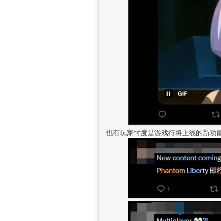
也有玩家忖度是游戏行将上线的新功能