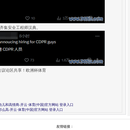
募齐集安全工程师汉典。
在议论区共享！欧洲杯体育
儿和高情商-开云·体育(中国)官方网站 登录入口
么高-开云·体育(中国)官方网站 登录入口
友情链接：