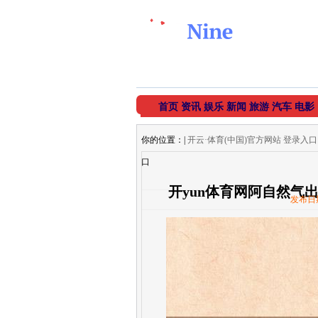
首页
资讯
娱乐
新闻
旅游
汽车
电影
你的位置：
|
开云·体育(中国)官方网站 登录入口
口
开yun体育网阿自然气出
发布日期