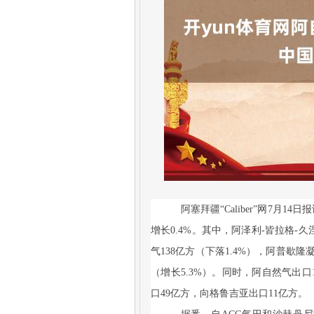
阿塞拜疆“Caliber”网7月1
增长0.4%。其中，阿泽利-皆拉格-
气138亿方（下落1.4%），阿普歇
（增长5.3%）。同时，阿自然气出口
口49亿方，向格鲁吉亚出口11亿方。