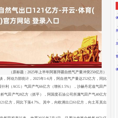
（原标题：2025年上半年阿塞拜疆自然气产量冲突250亿方）
4日报谈，阿动力部统计，2025年1-6月，阿自然气产量达252亿方，同比
久涅什利（ACG）气田产气66亿方（增长1.5%），沙赫丹尼兹气田产
隆凝析气田产气8亿方（抓平），阿国度石油公司所属气田产气40亿方
121亿方，同比下落4.7%。其中，向欧洲出口61亿方，向土耳其出