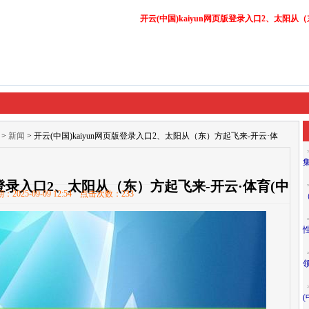
开云(中国)kaiyun网页版登录入口2、太阳从
>
新闻
> 开云(中国)kaiyun网页版登录入口2、太阳从（东）方起飞来-开云·体
页版登录入口2、太阳从（东）方起飞来-开云·体育(中
2025-09-09 12:54 点击次数：233
国)官方网站 登录入口
领