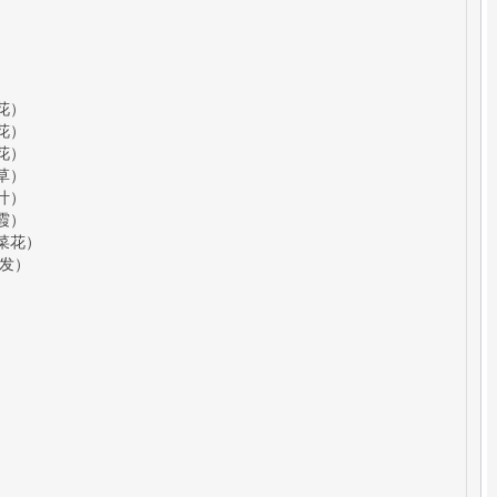
花）
花）
花）
草）
叶）
霞）
菜花）
头发）