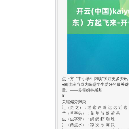
点上方↑“中小学生阅读”关注更多资讯
●阅读应当成为眩惑学生爱好的最关
量。——苏霍姆林斯基
01
关键偏旁归类
辶（走 之）：过 这 迷 造 运 远 近 边 
艹（草字头）：花 草 节 落 荷 茶
虫（虫字旁）：蚂 蚁 虾 蜘 蛛
冫（两点水）：凉 次 冰 冻 决