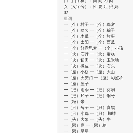
门（门字框）：问 间 闭 闷
女（女字旁）：姓 要 姐 娘 妈
02
量词
一（个）村子 一（个）鸟窝
一（个）哈欠 一（个）粽子
一（个）木瓜 一（个）故事
一（个）太阳 一（个）西瓜
一（个）好意思梦 一（个）小孩
一（块）石碑 一（块）蛋糕
一（块）稻田 一（块）玉米地
一（块）橡皮 一（块）石头
一（座）小桥 一（座）大山
一（座）天安门 一（座）彩虹桥
一（座）屋子
一（把）雨伞 一（把）葵扇
一（把）尺子 一（把）铜号
一（粒）米
一（只）兔子 一（只）喜鹊
一（只）小鸟 一（只） 蝴蝶
一（头）大象 一（头）牛
一（颗）枣 一（颗）糖
一（颗）星星