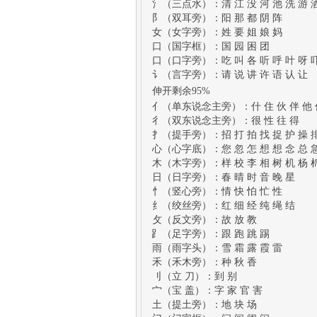
氵（三点水）：清 江 没 河 池 洗 游 
阝（双耳旁）：阳 那 都 阴 阵
女（女字旁）：姓 要 姐 娘 妈
口（国字框）：国 园 困 团
口（口字旁）：吃 叫 各 听 呼 叶 呀 吓
讠（言字旁）：请 说 讲 许 语 认 让
伸开剩余95%
亻（单东说念主旁）：什 住 伙 伴 他 低
彳（双东说念主旁）：很 性 往 得
扌（提手旁）：招 打 拍 找 捉 护 操 
心（心字底）：您 忽 怎 想 想 念 总 
木（木字旁）：样 校 李 相 树 机 杨 
日（日字旁）：春 晴 时 音 晚 星
忄（竖心旁）：情 快 怕 忙 性
纟（绞丝旁）：红 细 经 纯 绳 结
攵（反文旁）：故 放 教
⻊（足字旁）：跟 跑 跳 踢
雨（雨字头）：雪 霜 露 霞 雷
禾（禾木旁）：种 秋 香
刂（立 刀）：到 别
宀（宝 盖）：字 家 官 害
土（提土旁）：地 块 场