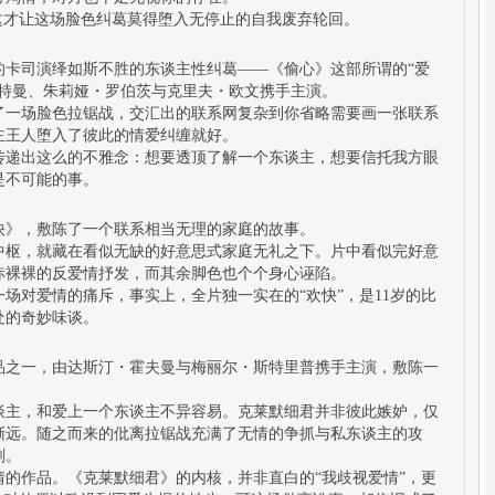
这才让这场脸色纠葛莫得堕入无停止的自我废弃轮回。
的卡司演绎如斯不胜的东谈主性纠葛——《偷心》这部所谓的“爱
波特曼、朱莉娅・罗伯茨与克里夫・欧文携手主演。
了一场脸色拉锯战，交汇出的联系网复杂到你省略需要画一张联系
主王人堕入了彼此的情爱纠缠就好。
传递出这么的不雅念：想要透顶了解一个东谈主，想要信托我方眼
是不可能的事。
快》，敷陈了一个联系相当无理的家庭的故事。
中枢，就藏在看似无缺的好意思式家庭无礼之下。片中看似完好意
赤裸裸的反爱情抒发，而其余脚色也个个身心诬陷。
场对爱情的痛斥，事实上，全片独一实在的“欢快”，是11岁的比
处的奇妙味谈。
品之一，由达斯汀・霍夫曼与梅丽尔・斯特里普携手主演，敷陈一
谈主，和爱上一个东谈主不异容易。克莱默细君并非彼此嫉妒，仅
渐远。随之而来的仳离拉锯战充满了无情的争抓与私东谈主的攻
刻。
的作品。《克莱默细君》的内核，并非直白的“我歧视爱情”，更