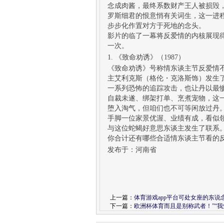
念成肉酱，最终系数财产王人被损毁
罗斯细君的恨意悄有关词生，这一进
步步化作置对方于死地的念头。
影片的临了一幕将反爱情的内核展现
一次。
1. 《致命劝诱》（1987）
《致命劝诱》号称情东谈主节反爱情
主艾利克斯（格伦・克洛斯饰）发生
一系列恐怖的追踪攻击，也让丹以最
自裁未遂、绑架打单、烹煮宠物，这
堕入淘气，但咱们也不可等闲放过丹
手脚一位家景优渥、业绩有成，看似
与这位蛇蝎好意思东谈主发生了联系
你合计还有哪些合适情东谈主节看的
发布于：河南省
上一篇：
体育游戏app平台可处女座的东说
下一篇：
欧洲杯体育而且是别称武者！”“我知