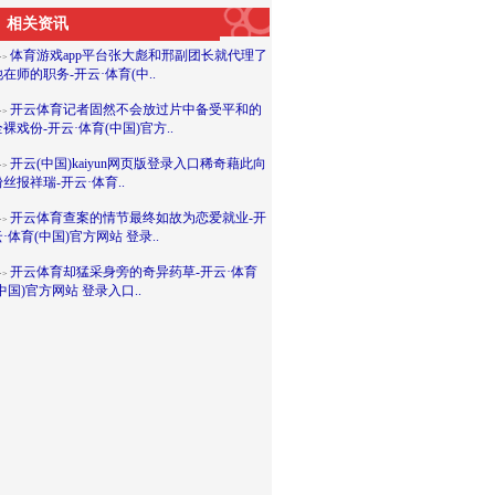
相关资讯
体育游戏app平台张大彪和邢副团长就代理了
>>
他在师的职务-开云·体育(中..
开云体育记者固然不会放过片中备受平和的
>>
全裸戏份-开云·体育(中国)官方..
开云(中国)kaiyun网页版登录入口稀奇藉此向
>>
粉丝报祥瑞-开云·体育..
开云体育查案的情节最终如故为恋爱就业-开
>>
·体育(中国)官方网站 登录..
开云体育却猛采身旁的奇异药草-开云·体育
>>
(中国)官方网站 登录入口..