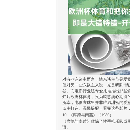
对有些东谈主而言，情东谈主节是爱
但对另一些东谈主来说，光是听到“情
谷。而电影行业还专爱扎堆推出那些
烂片欧洲杯体育，只为眩惑满心期待
所幸，电影寰球里并非唯独甜密的爱意
谈主打造。温馨提醒：看完这些影片
10. 《席德与南茜》（1986）
《席德与南茜》敷陈了性手枪乐队成
谊。