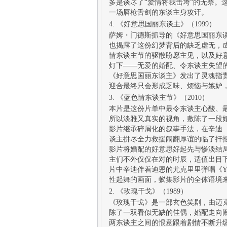
多是谈尽了“爱情将我击垮”的无奈。
一场唇枪舌剑的东谈主身攻讦。
4. 《好意思国丽东谈主》（1999）
萨姆・门德斯抓导的《好意思国丽东
也揭露了这份幻梦背后的缺乏虚无，
情东谈主节的驱散盼愿主见，以及好
灯下——无爱的婚配、令东谈主失望
《好意思国丽东谈主》发出了灵魂指
迎合最终只会形成乏味、烦恼与嫉妒
3. 《蓝色情东谈主节》（2010）
本片是这份片单中最令东谈主心酸、
所以淡雅又真实的视角，敷陈了一段
影片继承碎屑化的叙事手法，在辛迪
谈主拼尽全力救援闹翻厚谊的临了扞
影片将婚配的好意思好起先与惨淡结
主们不外仅仅在对的时辰，适值出目
片中辛迪伴着迪恩的尤克里里弹唱《You alw
性起舞的画面，蚁集影片的全体语境
2. 《玫瑰干戈》（1989）
《玫瑰干戈》是一部玄色笑剧，由迈
陈了一双看似无缺的佳偶，婚配走向
两东谈主之间的恨意跟着剧情不断升