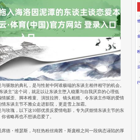
云
意与驱散的典礼，是与性射中阿谁极端的东谈主相伴相守的机会。
东谈主”这个词，就足以让东谈主堕入稳重与自我厌弃的心理低
煽情腻歪、脚本稚童、演技拉胯、镜头粗糙、令东谈主作呕的爱情
的情东谈主节不雅众走进影院，更是雪上加霜。
与玫瑰，以下这10部优质反爱情电影，专为厌烦情东谈主节的东
，你省略再也不想谈恋爱了。
员席德・维瑟斯，与狂热粉丝南茜・斯庞根之间一段病态诬陷的厚