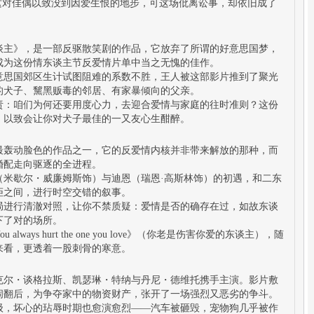
这对佳偶以致没到因爱生恨的地步，可这场仳离讼事，却依旧成了
谈主》，是一部反驱散笑剧的作品，它放弃了所谓的好意思国梦，
成为这份情东谈主节反爱情片单中当之无愧的佳作。
意思国郊区生计试图阻难的系数不胜，王人被这部影片推到了聚光
的犬子、黧黑贩毒的邻居、有家暴倾向的父亲。
责：咱们为何还要用度心力，去迎合爱情与家庭的往时准则？这份
，以致会让你对犬子最佳的一又友心生酣醉。
最轰动脸色的作品之一，它的反爱情内核并非带来解放的那种，而
婚配走向驱逐的全进程。
（米歇尔・威廉姆斯饰）与迪恩（瑞恩·高斯林饰）的初遇，和二东
拒之间，进行时空交错的叙事。
局进行清澈对照，让你不禁质疑：爱情是否的确存在过，如故东谈
下了对的场所。
ays hurt the one you love》（你老是伤害你爱的东谈主），随
来看，更透着一股刺骨的寒意。
克尔・谈格拉斯、凯瑟琳・特纳与丹尼・德维托携手主演。影片敷
闹翻后，为争夺家中的物资财产，张开了一场强烈又恶劣的争斗。
级，坏心的玷辱时期也愈演愈烈——汽车被砸毁，宠物狗几乎被作