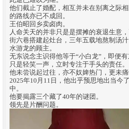
他们截止了婚配，相互并未在别离之际相
的路线亦已不成回。
王伯昭回乡卖卤肉。
人命关天的并非只是是摆摊的衰退生意，
街六巷搭建起灶台，三年五载地熬制汤汁
水游龙的顾主。
无东说念主识得他等于“小白龙”，即便
只是轻笑一声，立时专注于手头的责任。
他未尝说起过往，亦不奴婢热门，更未痛
2025年10月11日，他出乎预思地出当
中。
他要揭露三个藏了40年的谜团。
领先是片酬问题。