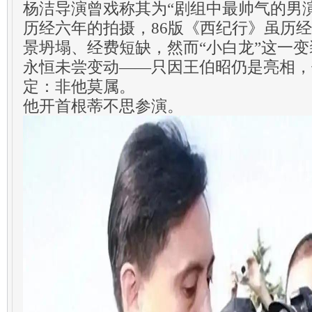
杨洁导演曾戏称其为“剧组中最帅气的男
历经六年的拍摄，86版《西纪行》虽历
景坍塌、经费短缺，然而“小白龙”这一
永恒未尝变动——只因王伯昭仍是亮相，
定：非他莫属。
他开首根蒂不思参演。