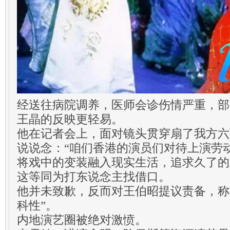
经送往病院调养，医师会诊伤情严重，部
王晶的反映更轻易。
他在记者会上，面对镜头贯穿扇了我方六
说说念：“咱们香港的演员们对待上演劳
将戏中的变装融入现实生活，追求久了的
这等同为打东说念主找借口。
他并未致歉，反而对王伯昭提议责备，称其
科性”。
内地演艺圈被绝对激愤。