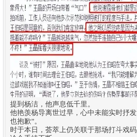
提到杨洁，他声息低千里。
他艳羡杨导离世过早，心中未能实时抒发
也抱歉”。
时于本日，荟萃上仍关联于那场打斗戏码