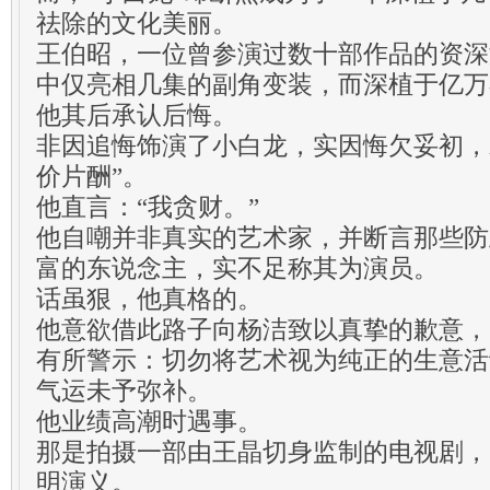
祛除的文化美丽。
王伯昭，一位曾参演过数十部作品的资深
中仅亮相几集的副角变装，而深植于亿万
他其后承认后悔。
非因追悔饰演了小白龙，实因悔欠妥初，
价片酬”。
他直言：“我贪财。”
他自嘲并非真实的艺术家，并断言那些防
富的东说念主，实不足称其为演员。
话虽狠，他真格的。
他意欲借此路子向杨洁致以真挚的歉意，
有所警示：切勿将艺术视为纯正的生意活
气运未予弥补。
他业绩高潮时遇事。
那是拍摄一部由王晶切身监制的电视剧，
明演义。