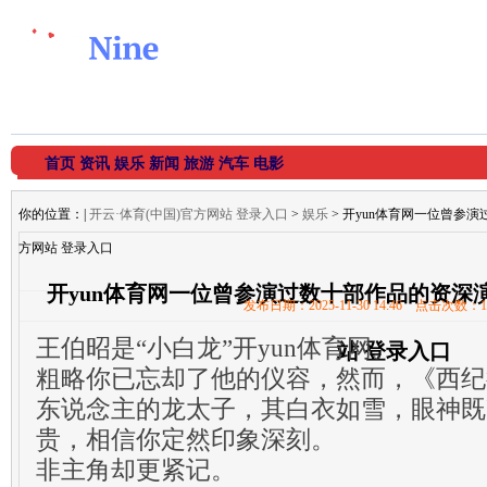
首页
资讯
娱乐
新闻
旅游
汽车
电影
你的位置：
|
开云·体育(中国)官方网站 登录入口
>
娱乐
> 开yun体育网一位曾参演
方网站 登录入口
开yun体育网一位曾参演过数十部作品的资深演
发布日期：2025-11-30 14:46 点击次数：1
王伯昭是“小白龙”开yun体育网。
站 登录入口
粗略你已忘却了他的仪容，然而，《西纪
东说念主的龙太子，其白衣如雪，眼神既
贵，相信你定然印象深刻。
非主角却更紧记。