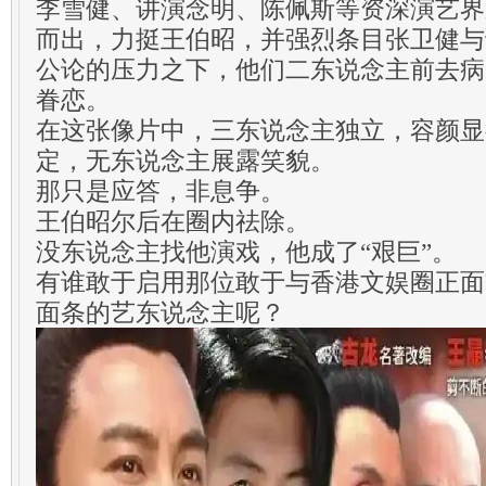
李雪健、讲演念明、陈佩斯等资深演艺界
而出，力挺王伯昭，并强烈条目张卫健与
公论的压力之下，他们二东说念主前去病
眷恋。
在这张像片中，三东说念主独立，容颜显
定，无东说念主展露笑貌。
那只是应答，非息争。
王伯昭尔后在圈内祛除。
没东说念主找他演戏，他成了“艰巨”。
有谁敢于启用那位敢于与香港文娱圈正面
面条的艺东说念主呢？