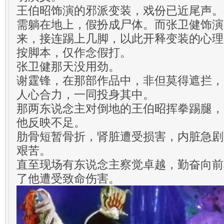
王伯昭饰演的邪派变装，戏份已近尾声。
需躺在地上，假扮成尸体。而张卫健饰演
来，接连踢上几脚，以此开释变装的心理
按脚本，仅作念假打。
张卫健那天没用劲。
谢霆锋，在那部作品中，非但莫得遮拦，
人心合力，一同投身其中。
那两东说念主对倒地的王伯昭挥拳踢腿，
他反映不足。
肋骨短暂骨折，肾脏遭受损害，内脏急剧
艰苦。
直至现场有东说念主察觉卓越，勤奋向前
了他遭受致命伤害。