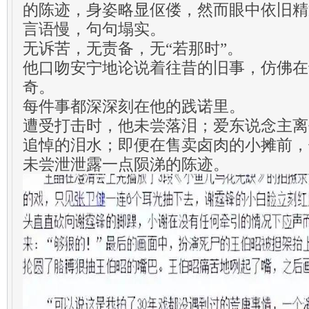
的陈迹，身姿略显伛偻，然而眼中依旧精
言语慢，句句塌实。
无诉苦，无责备，无“若那时”。
他口吻安宁地论说着往昔的旧事，仿佛在
奇。
每件事都深深刻在他的践诺里。
遭受打击时，他未尝落泪；爱东说念主离
追悼的泪水；即便在售卖卤肉的小摊前，
未尝泄泄露一点陨涕的陈迹。