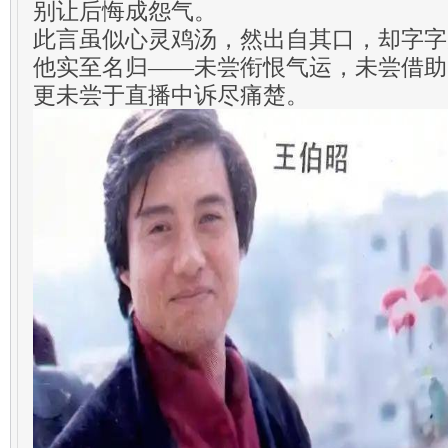
别让后悔成怨气。
此言虽似心灵鸡汤，然出自其口，却字字
他实至名归——未尝衔恨气运，未尝借助
更未尝于直播中诉尽痛楚。