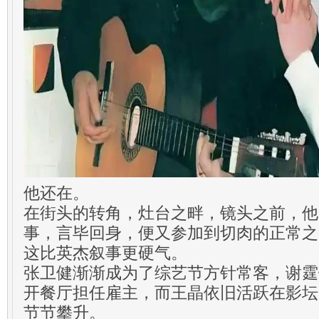
他还在。
在街头的转角，灶台之畔，镜头之前，他
事，言毕回身，便又参加到切肉的正常之
这比英杰叙事更硬气。
张卫健渐渐成为了综艺节方针常客，谢霆
开餐厅担任雇主，而王晶依旧活跃在影坛
节节攀升。