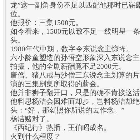
龙”这一副角身份不足以匹配他那时已崭
位。
他报价：三集1500元。
如今看来，1500元以致不足一线明星一
头。
1980年代中期，数字令东说念主惊怖。
六小龄童塑造的孙悟空形象深入东说念主
拍摄，他的全剧薪酬竟不足2000元。
唐僧、猪八戒与沙僧三东说念主划算的片
演的三集剧集所取得的薪金。
他并非狮子翻开口，只是的确不肯接这活
他料思杨洁会因难而却步，岂料杨洁却绝
头：“好，那就照你所说的去作念。”
杨洁赌对了。
《西纪行》热播，王伯昭成名。
火到什么程度？