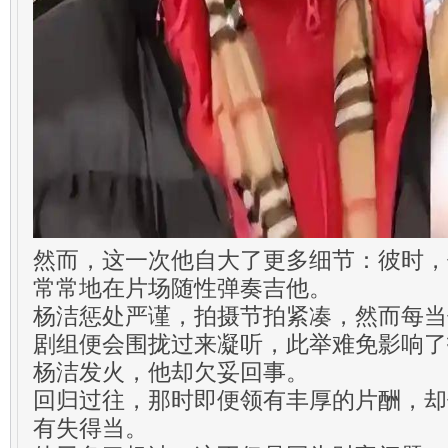
然而，这一次他自大了更多细节：彼时，
常常地在片场随性弹奏吉他。
杨洁惩处严谨，拍摄节拍紧凑，然而每当
剧组便会围拢过来凝听，此举难免影响了
杨洁发火，他却欠妥回事。
回归过往，那时即便领有丰厚的片酬，却
有失得当。