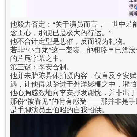
他毅力否定：“关于演员而言，一世中若
念主心，那便已是极大的行运。”
他不合计定型是悲催，反而视为礼物。
若非“小白龙”这一变装，他粗略早已湮
的片尾字幕之中。
第三谜：李安合制。
他并未胪陈具体拍摄内容，仅言及李安赋
遇，让他得以踏进于外洋影棚之中，哪怕
他心胸感激地向李安抒发谢忱，并非出于
那份“被看见”的特有感受——那并非是
是手脚演员王伯昭的自我招供。