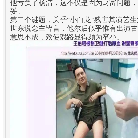
他亏负了杨洁，这不仅是因为财富问题，
妥。
第二个谜题，关乎“小白龙”残害其演艺
世东说念主皆言，他尔后似乎惟有出演古
意思不成，致使戏路显得颇为窄小。