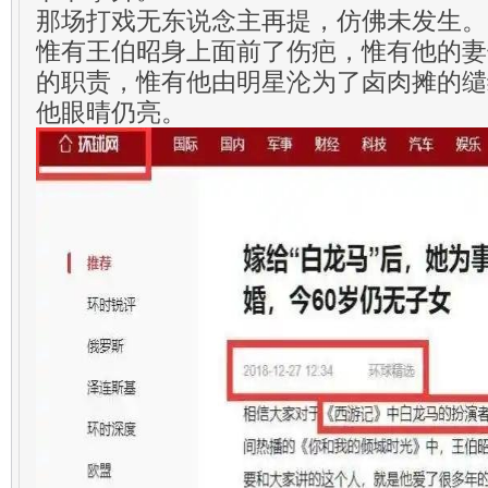
那场打戏无东说念主再提，仿佛未发生。
惟有王伯昭身上面前了伤疤，惟有他的妻
的职责，惟有他由明星沦为了卤肉摊的缱
他眼晴仍亮。