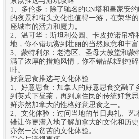
景点推选与游玩攻略
1、多伦多：除了驰名的CN塔和皇家安
的夜景和街头文化也值得一游，在荣华的
座城市的活力和魔力。
2、温哥华：斯坦利公园、卡皮拉诺吊桥
地，你不错玩赏到壮丽的当然原意和丰富
3、蒙特利尔：老港区、圣母大教堂和蒙
满了浓厚的措施风情，你不错品味到纯碎
啡。
好意思食推选与文化体验
1、好意思食：加拿大的好意思食交融了
到英式下昼茶，再到原住民的传统好意思
鲜亦然加拿大的性格好意思食之一。
2、文化体验：过问当地的节日典礼、艺
错让你更潜入地了解加拿大的文化和历史
亦然一次贫苦的文化体验。