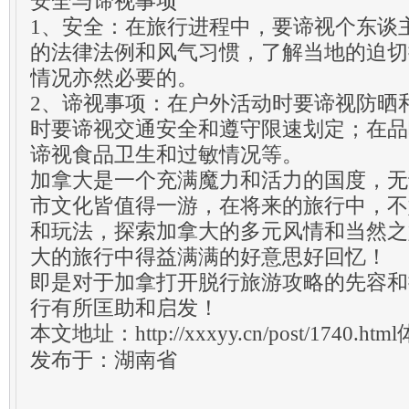
安全与谛视事项
1、安全：在旅行进程中，要谛视个东谈
的法律法例和风气习惯，了解当地的迫切
情况亦然必要的。
2、谛视事项：在户外活动时要谛视防晒
时要谛视交通安全和遵守限速划定；在品
谛视食品卫生和过敏情况等。
加拿大是一个充满魔力和活力的国度，无
市文化皆值得一游，在将来的旅行中，不
和玩法，探索加拿大的多元风情和当然之
大的旅行中得益满满的好意思好回忆！
即是对于加拿打开脱行旅游攻略的先容和
行有所匡助和启发！
本文地址：http://xxxyy.cn/post/1740.
发布于：湖南省