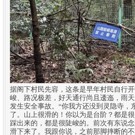
据阁下村民先容，这条是早年村民自行开
峻、路况极差，好天通行尚且逶迤，雨天
发生安全事故。“你我方还没到灵隐寺，
了。山上很滑的！你以为是台阶？都是很
踩出来的，都是很陡峻的。前次有东说念
滑下来了。我跟你说，之前那脚摔断的不