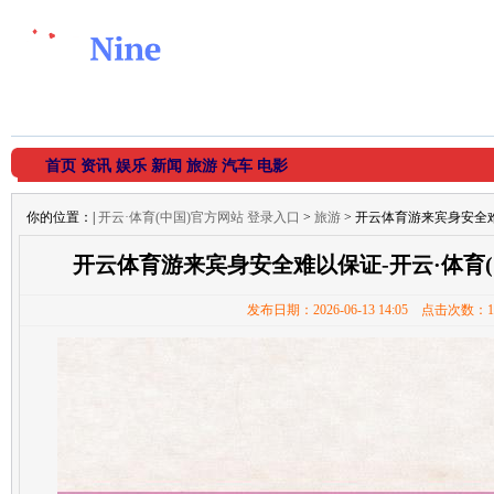
首页
资讯
娱乐
新闻
旅游
汽车
电影
你的位置：
|
开云·体育(中国)官方网站 登录入口
>
旅游
> 开云体育游来宾身安全难
开云体育游来宾身安全难以保证-开云·体育(
发布日期：2026-06-13 14:05 点击次数：1