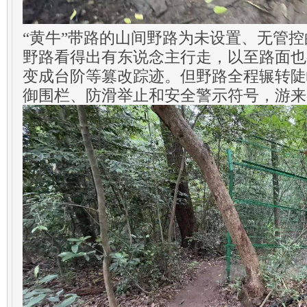
“黄牛”带路的山间野路为未设置、无管
野路看得出有东说念主行走，以至路面也
变成台阶等篡改踪迹。但野路全程辗转陡
御围栏、防滑举止和安全警示符号，游来