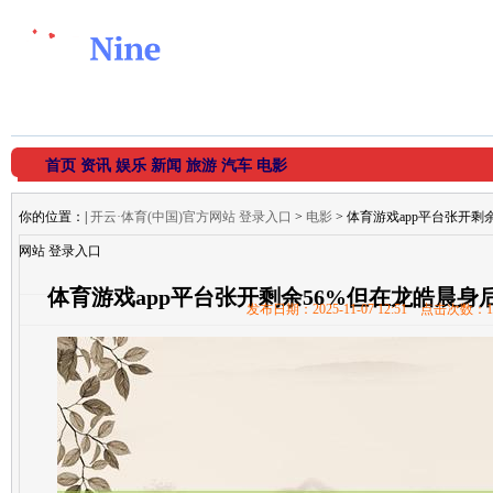
首页
资讯
娱乐
新闻
旅游
汽车
电影
你的位置：
|
开云·体育(中国)官方网站 登录入口
>
电影
> 体育游戏app平台张开剩
网站 登录入口
体育游戏app平台张开剩余56%但在龙皓晨身后
发布日期：2025-11-07 12:51 点击次数：1
登录入口