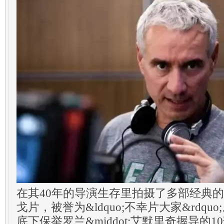
在其40年的导演生存里拍摄了多部经典
戈片，被誉为&ldquo;不幸片大家&rdquo
底下保举罗兰&middot;艾默里奇握导的