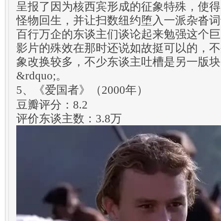
呈报了因为核西宾形成的征象特殊，使得
怪物回生，并让扫数纽约堕入一派杂沓词
百行万企的东谈主们谈论起来勉强这个巨
影片的殊效在那时还说如故挺可以的，不
象改换较多，不少东谈主吐槽是另一版块的&
&rdquo;。
5、《爱国者》（2000年）
豆瓣评分：8.2
评价东谈主数：3.8万