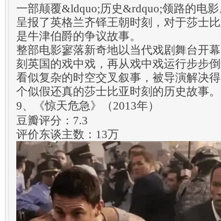
一部颠覆&ldquo;历史&rdquo;领路的电
呈报了英格兰齐铎王朝时刻，对于莎士比
是牛津伯爵的争议故事。
整部电影寥落新奇地以当代戏剧舞台开幕
刻英国的戏中戏，再从戏中戏运行步步倒
看似复杂的时空交叉叙事，被导演解决得
个似假还真的莎士比亚时刻的历史故事。
9、《惊天危急》（2013年）
豆瓣评分：7.3
评价东谈主数：13万