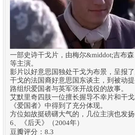
一部史诗干戈片，由梅尔&middot;吉布森、
等主演。
影片以好意思国独处干戈为布景，呈报了
干戈的法国裔好意思国东谈主，到被动提
路组织爱国者与英军张开战役的故事。
艾默里奇四肢一位擅长握导不幸片和干戈
《爱国者》中得到了充分体现。
方位如故挺磅礴大气的，几位主演也发扬
6、《后天》（2004年）
豆瓣评分：8.3