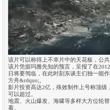
该片可以称得上不幸片中的天花板，公共票
该片凭据玛雅先知的预言，呈报了在2012
日将要驾临，在此时刻东谈主们独一能作念的
方舟&rdquo;。
影片投资高达2亿，殊效制作上号称顶级
可以超过。
地震、火山爆发、海啸等多样大方位轮替
看。