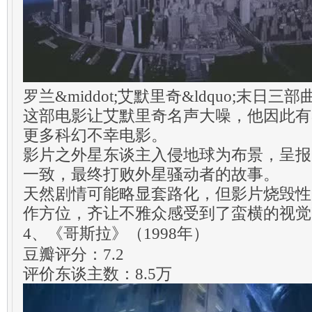
罗兰&middot;艾默里奇&ldquo;末日三部
这部电影让艾默里奇名声大噪，他因此有
更多科幻不幸电影。
影片之外星东谈主入侵地球为布景，呈报
一致，最终打败外星骚动者的故事。
天然剧情可能略显套路化，但影片烧毁性
作方位，齐让不雅众感受到了蛮横的视觉
4、《哥斯拉》（1998年）
豆瓣评分：7.2
评价东谈主数：8.5万