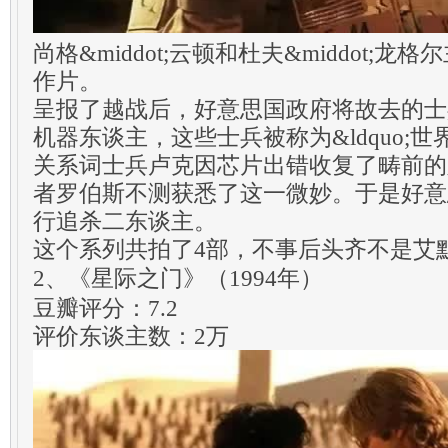
尚格&middot;云顿和杜夫&middot;
作片。
呈报了越战后，好意思国政府将故去的士
机器东谈主，这些士兵被称为&ldquo;世界战
关系词士兵卢克因芯片出错收复了畴前的
者罗伯斯不测获悉了这一微妙。于是好意
行追杀二东谈主。
这个系列共拍了4部，不事后头齐不是艾
2、《星际之门》（1994年）
豆瓣评分：7.2
评价东谈主数：2万