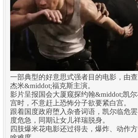
一部典型的好意思式强者目的电影，由查宁&
杰米&middot;福克斯主演。
影片呈报国会大厦窥探约翰&middot;
宫时，不意赶上恐怖分子欲要紧白宫。
跟着国度政府堕入杂沓词语，凯尔临危罢
度危急，同期让女儿祥瑞脱身。
四肢爆米花电影还过得去，爆炸、动作方
啥难度。