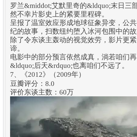
罗兰&middot;艾默里奇的&ldquo;末日三
然不幸片影史上的紧要里程碑。
呈报了温室效应形成地球征象异变，公共
纪的故事，扫数纽约堕入冰河包围中的故
除了令东谈主轰动的视觉效劳，影片更紧
谛。
电影中的部分预言依然成真，淌若咱们再
&ldquo;后天&rdquo;也离咱们不远了。
7、《2012》（2009年）
豆瓣评分：8.0
评价东谈主数：60万