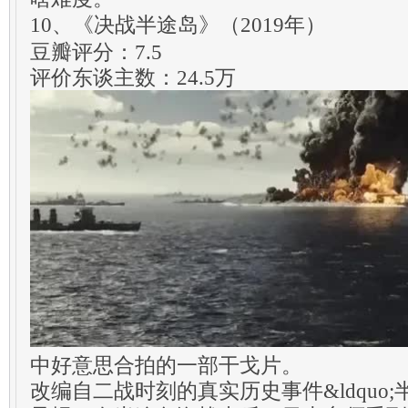
10、《决战半途岛》（2019年）
豆瓣评分：7.5
评价东谈主数：24.5万
中好意思合拍的一部干戈片。
改编自二战时刻的真实历史事件&ldquo;半途